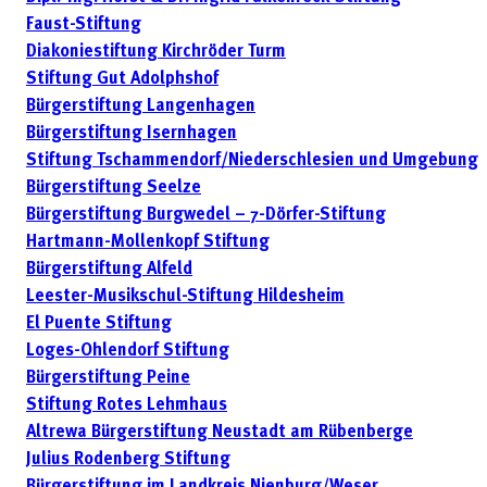
Faust-Stiftung
Diakoniestiftung Kirchröder Turm
Stiftung Gut Adolphshof
Bürgerstiftung Langenhagen
Bürgerstiftung Isernhagen
Stiftung Tschammendorf/Niederschlesien und Umgebung
Bürgerstiftung Seelze
Bürgerstiftung Burgwedel – 7-Dörfer-Stiftung
Hartmann-Mollenkopf Stiftung
Bürgerstiftung Alfeld
Leester-Musikschul-Stiftung Hildesheim
El Puente Stiftung
Loges-Ohlendorf Stiftung
Bürgerstiftung Peine
Stiftung Rotes Lehmhaus
Altrewa Bürgerstiftung Neustadt am Rübenberge
Julius Rodenberg Stiftung