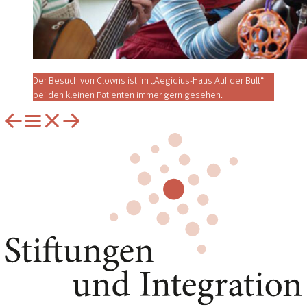
Der Besuch von Clowns ist im „Aegidius-Haus Auf der Bult“
bei den kleinen Patienten immer gern gesehen.