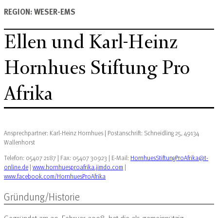
REGION: WESER-EMS
Ellen und Karl-Heinz
Hornhues Stiftung Pro
Afrika
Ansprechpartner: Karl-Heinz Hornhues | Postanschrift: Schneidling 25, 49134
Wallenhorst
Telefon: 05407 2187 | Fax: 05407 30923 | E-Mail:
HornhuesStiftungProAfrika@t-
online.de
|
www.hornhuesproafrika.jimdo.com
|
www.facebook.com/HornhuesProAfrika
Gründung/Historie