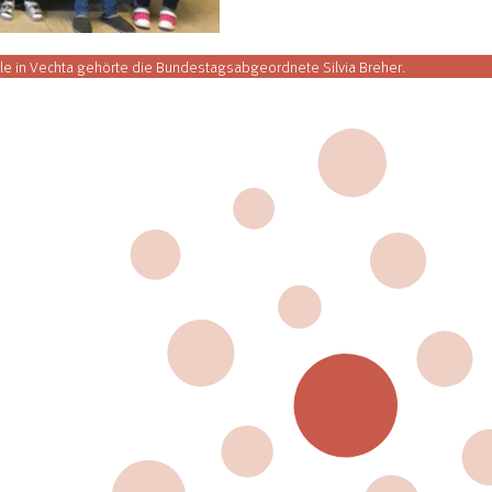
ule in Vechta gehörte die Bundestagsabgeordnete Silvia Breher.