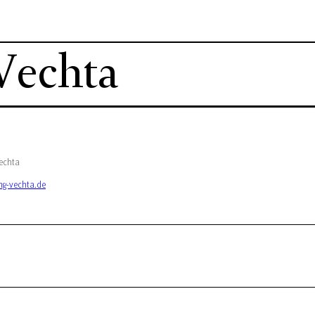
Vechta
Vechta
ng-vechta.de