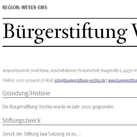
REGION: WESER-EMS
Bürgerstiftung 
Ansprechpartner: Josef Kleier, Geschäftsführer | Postanschrift: Burgstraße 6, 49377 
Telefon: 0170 3130408 | E-Mail:
info@buergerstiftung-vechta.de
|
www.buergerstiftu
Gründung/Historie
Die Bürgerstiftung Vechta wurde im Jahr 2007 gegründet.
Stiftungszweck
Zweck der Stiftung laut Satzung ist es, …