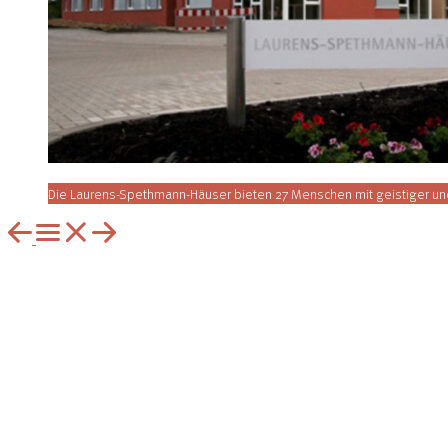
Die Laurens-Spethmann-Häuser bieten 27 Menschen mit geistiger