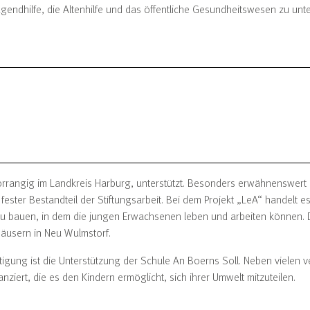
ugendhilfe, die Altenhilfe und das öffentliche Gesundheitswesen zu unte
orrangig im Landkreis Harburg, unterstützt. Besonders erwähnenswert 
ester Bestandteil der Stiftungsarbeit. Bei dem Projekt „LeA“ handelt es 
g zu bauen, in dem die jungen Erwachsenen leben und arbeiten können
Häusern in Neu Wulmstorf.
htigung ist die Unterstützung der Schule An Boerns Soll. Neben vielen 
ziert, die es den Kindern ermöglicht, sich ihrer Umwelt mitzuteilen.