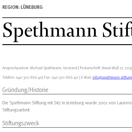
REGION: LÜNEBURG
Spethmann Stif
Ansprechpartner: Michael Spethmann, Vorstand | Postanschrift: Neuer Wall 72, 20
Telefon: 040-320 866 40| Fax: 040-320 866 411 | E-Mail:
info@spethmann-stiftung
Gründung/Historie
Die Spethmann Stiftung mit Sitz in Jesteburg wurde 2001 von Laurens
Stiftungsarbeit.
Stiftungszweck