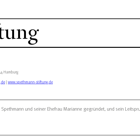
tung
354 Hamburg
.de
|
www.spethmann-stiftung.de
 Spethmann und seiner Ehefrau Marianne gegründet, und sein Leitspruc