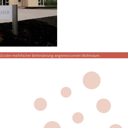
 und/oder mehrfacher Behinderung angemessenen Wohnraum.