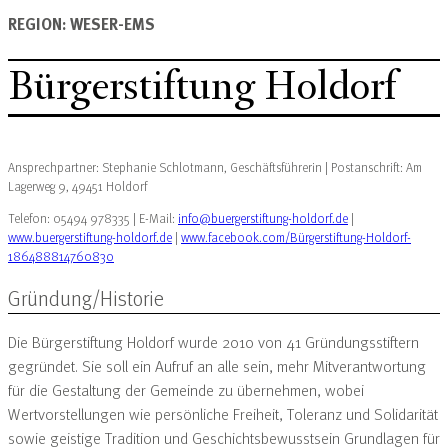
REGION: WESER-EMS
Bürgerstiftung Holdorf
Ansprechpartner: Stephanie Schlotmann, Geschäftsführerin | Postanschrift: Am
Lagerweg 9, 49451 Holdorf
Telefon: 05494 978335 | E-Mail:
info@buergerstiftung-holdorf.de
|
www.buergerstiftung-holdorf.de
|
www.facebook.com/Bürgerstiftung-Holdorf-
186488814760830
Gründung/Historie
Die Bürgerstiftung Holdorf wurde 2010 von 41 Gründungsstiftern
gegründet. Sie soll ein Aufruf an alle sein, mehr Mitverantwortung
für die Gestaltung der Gemeinde zu übernehmen, wobei
Wertvorstellungen wie persönliche Freiheit, Toleranz und Solidarität
sowie geistige Tradition und Geschichtsbewusstsein Grundlagen für